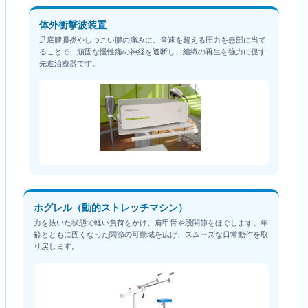
体外衝撃波装置
足底腱膜炎やしつこい腱の痛みに。音速を超える圧力を患部に当て
ることで、頑固な慢性痛の神経を遮断し、組織の再生を強力に促す
先進治療器です。
ホグレル（動的ストレッチマシン）
力を抜いた状態で軽い負荷をかけ、肩甲骨や股関節をほぐします。年
齢とともに固くなった関節の可動域を広げ、スムーズな日常動作を取
り戻します。