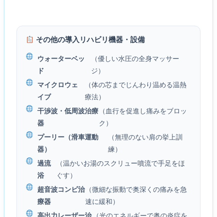
その他の導入リハビリ機器・設備
ウォーターベッ
（優しい水圧の全身マッサー
ド
ジ）
マイクロウェ
（体の芯までじんわり温める温熱
イブ
療法）
干渉波・低周波治療
（血行を促進し痛みをブロッ
器
ク）
プーリー（滑車運動
（無理のない肩の挙上訓
器）
練）
過流
（温かいお湯のスクリュー噴流で手足をほ
浴
ぐす）
超音波コンビ治
（微細な振動で奥深くの痛みを急
療器
速に緩和）
高出力レーザー治
（光のエネルギーで奥の炎症を