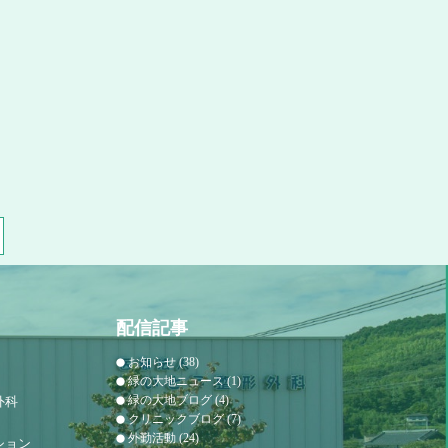
配信記事
お知らせ
(38)
緑の大地ニュース
(1)
緑の大地ブログ
(4)
外科
クリニックブログ
(7)
外勤活動
(24)
ション