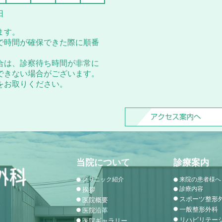
日
ます。
で時間が確保できた際に順番
合は、診察待ち時間が非常に
できない場合がございます。
をお取りください。
当院について
診療案内
クリニック紹介
来院の患者様へ
診療内容
挨拶
スポーツ整形
医院概要
1
一般整形外科
医院沿革
リハビリテー
医院ギャラリー