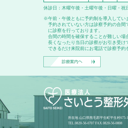
休診日：木曜午後・土曜午後・日曜・祝
※午前・午後ともに予約制を導入してい
予約されていない方は診察予約の合間
に診察を行っております。
合間の時間を確保することが難しい場
長くなったり当日の診察がお引き受け
できるだけ来院前にお電話で診察予約
所在地 山口県熊毛郡平生町平生村675-
TEL.0820-56-0707 FAX.0820-56-0808