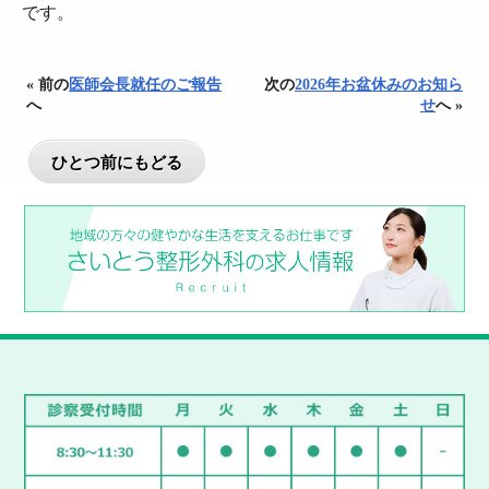
です。
« 前の
医師会長就任のご報告
次の
2026年お盆休みのお知ら
へ
せ
へ »