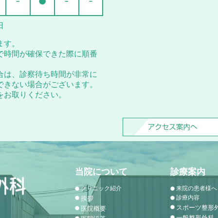
日
ます。
で時間が確保できた際に順番
合は、診察待ち時間が非常に
できない場合がございます。
をお取りください。
当院について
診療案内
クリニック紹介
来院の患者様へ
診療内容
挨拶
スポーツ整形
医院概要
1
一般整形外科