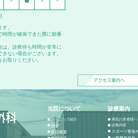
日
ます。
で時間が確保できた際に順番
合は、診察待ち時間が非常に
できない場合がございます。
をお取りください。
当院について
診療案内
クリニック紹介
来院の患者様へ
診療内容
挨拶
スポーツ整形
医院概要
1
一般整形外科