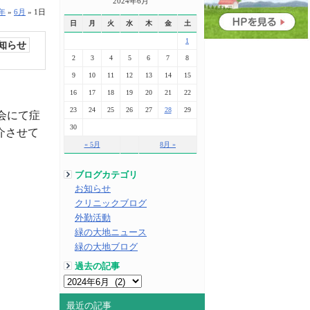
2024年6月
4年
»
6月
»
1日
日
月
火
水
木
金
土
1
知らせ
2
3
4
5
6
7
8
9
10
11
12
13
14
15
16
17
18
19
20
21
22
23
24
25
26
27
28
29
換会にて症
30
介させて
« 5月
8月 »
ブログカテゴリ
お知らせ
クリニックブログ
外勤活動
緑の大地ニュース
緑の大地ブログ
過去の記事
最近の記事